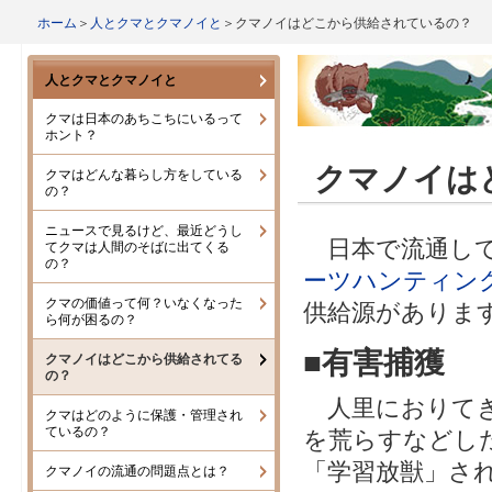
ホーム
＞
人とクマとクマノイと
＞クマノイはどこから供給されているの？
人とクマとクマノイと
クマは日本のあちこちにいるって
ホント？
クマノイは
クマはどんな暮らし方をしている
の？
ニュースで見るけど、最近どうし
日本で流通し
てクマは人間のそばに出てくる
の？
ーツハンティン
クマの価値って何？いなくなった
供給源がありま
ら何が困るの？
■
有害捕獲
クマノイはどこから供給されてる
の？
人里におりてき
クマはどのように保護・管理され
ているの？
を荒らすなどし
「学習放獣」さ
クマノイの流通の問題点とは？