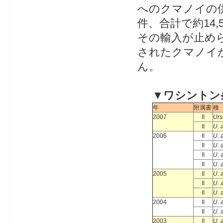
へのクマノイの供
件、合計で約14
その輸入が止め
されたクマノイ
ん。
▼ワシントン
年
附属書
種
2007
II
Urs
II
U. 
2006
II
U. 
II
U. 
II
U. 
II
U. 
2005
II
U. 
II
U. 
II
U. 
2004
II
U. 
II
U. 
2003
II
U. 