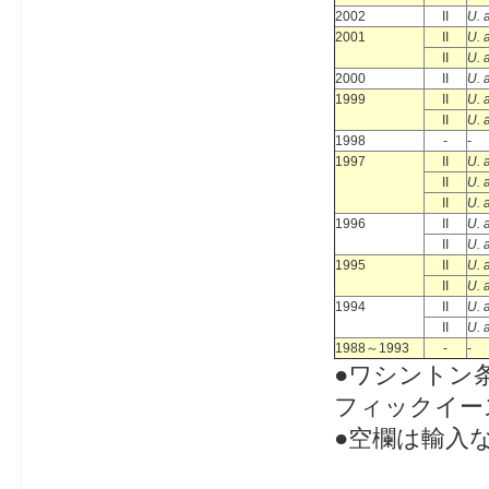
2002
II
U. 
2001
II
U. 
II
U. 
2000
II
U. 
1999
II
U. 
II
U. 
1998
-
-
1997
II
U. 
II
U. 
II
U. 
1996
II
U. 
II
U. 
1995
II
U. 
II
U. 
1994
II
U. 
II
U. 
1988～1993
-
-
●ワシントン条
フィックイー
●空欄は輸入