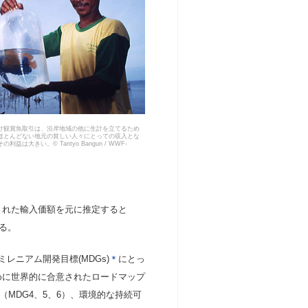
け観賞魚取引は、沿岸地域の他に生計を立てるため
ほとんどない地元の貧しい人々にとっての収入とな
利益は大きい。© Tantyo Bangun / WWF-
れた輸入価額を元に推定すると
いる。
ニアム開発目標(MDGs)
＊
にとっ
めに世界的に合意されたロードマップ
（MDG4、5、6）、環境的な持続可