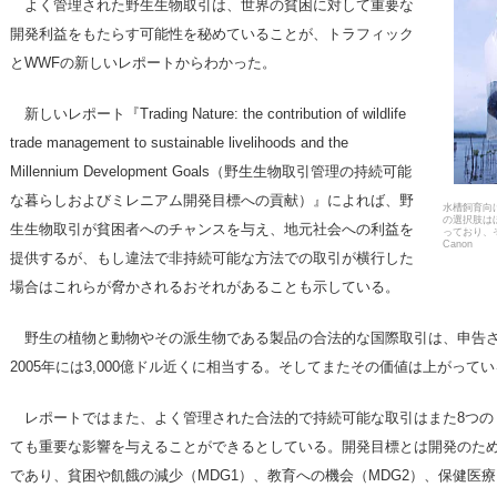
よく管理された野生生物取引は、世界の貧困に対して重要な
開発利益をもたらす可能性を秘めていることが、トラフィック
とWWFの新しいレポートからわかった。
新しいレポート『Trading Nature: the contribution of wildlife
trade management to sustainable livelihoods and the
Millennium Development Goals（野生生物取引管理の持続可能
な暮らしおよびミレニアム開発目標への貢献）』によれば、野
水槽飼育向
の選択肢は
生生物取引が貧困者へのチャンスを与え、地元社会への利益を
っており、その
Canon
提供するが、もし違法で非持続可能な方法での取引が横行した
場合はこれらが脅かされるおそれがあることも示している。
野生の植物と動物やその派生物である製品の合法的な国際取引は、申告さ
2005年には3,000億ドル近くに相当する。そしてまたその価値は上がって
レポートではまた、よく管理された合法的で持続可能な取引はまた8つのミレ
ても重要な影響を与えることができるとしている。開発目標とは開発のた
であり、貧困や飢餓の減少（MDG1）、教育への機会（MDG2）、保健医療