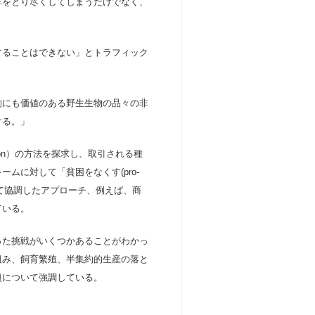
をとり尽くしてしまうだけでなく、
ることはできない」とトラフィック
にも価値のある野生生物の品々の非
ける。」
on
）の方法を探求し、取引される種
ムに対して「貧困をなくす(pro-
して協調したアプローチ、例えば、商
ている。
た挑戦がいくつかあることがわかっ
組み、飼育繁殖、半集約的生産の落と
題について強調している。