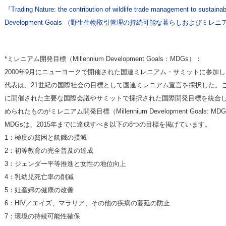
『
Trading Nature: the contribution of wildlife trade management to sustainab
Development Goals （野生生物取引管理の持続可能な暮らしおよびミ
*ミレニアム開発目標（Millennium Development Goals：MDGs）：
2000年9月にニューヨークで開催された国連ミレニアム・サミットに参加した
代表は、21世紀の国際社会の目標として国連ミレニアム宣言を採択した。こ
に開催された主要な国際会議やサミットで採択された国際開発目標を統合
められたものがミレニアム開発目標（Millennium Development Goals: M
MDGsは、2015年までに達成すべき以下の8つの目標を掲げています。
1：極度の貧困と飢餓の撲滅
2：初等教育の完全普及の達成
3：ジェンダー平等推進と女性の地位向上
4：乳幼児死亡率の削減
5：妊産婦の健康の改善
6：HIV／エイズ、マラリア、その他の疾病の蔓延の防止
7：環境の持続可能性確保