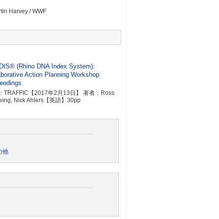
tin Harvey / WWF
IS® (Rhino DNA Index System):
aborative Action Planning Workshop
eedings
TRAFFIC【2017年2月13日】 著者：Ross
ing, Nick Ahlers【英語】30pp
の他