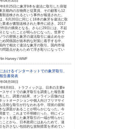
7年08月30日
17年8月25日に象牙9本を違法に取引した容疑
東京都内の古物商と従業員、その顧客ら12
書類送検されるという事件が報道された。
は、6月20日に同じく18本の象牙を違法に取
た業者が書類送検された事件に続き、2017
2件目の摘発となる。さらに29日には、不起
分となったことが明らかになった。世界で
ゾウの密猟と象牙の違法取引に歯止めをか
ため関係国が抜本的な対策に着手する中、
国内で相次ぐ違法な象牙の取引。国内市場
の問題点があらためて浮き彫りになってい
tin Harvey / WWF
におけるインターネットでの象牙取引、
報告書発表
7年08月08日
17年8月8日、トラフィックは、日本の主要e
ースサイトでの象牙取引を調査した報告書
表した。調査の結果、オンライン店舗のほ
ネットオークションや個人向けフリマサイ
も活発な取引が行なわれる中、現状の規制
きな課題があることが明らかになった。今
調査で、これまで不明瞭だった、特にイン
ネットを通じた象牙取引の一端が明らかに
たことから、日本政府にはあらためて、違
引を許さない包括的な規制措置を求めてい