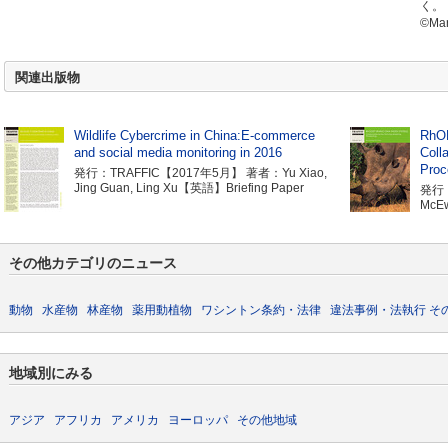
く。
©Mar
関連出版物
Wildlife Cybercrime in China:E-commerce
RhOD
and social media monitoring in 2016
Coll
Proc
発行：TRAFFIC【2017年5月】 著者：Yu Xiao,
Jing Guan, Ling Xu【英語】Briefing Paper
発行：
McEw
その他カテゴリのニュース
動物
水産物
林産物
薬用動植物
ワシントン条約・法律
違法事例・法執行
そ
地域別にみる
アジア
アフリカ
アメリカ
ヨーロッパ
その他地域