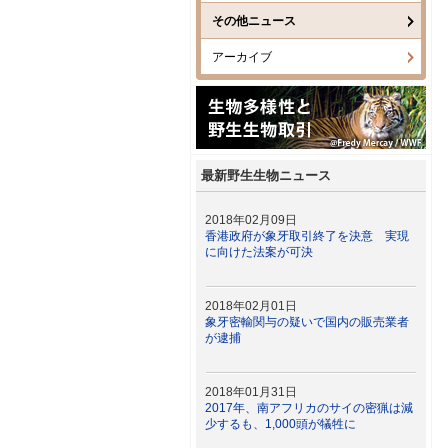
その他ニュース
アーカイブ
最新野生生物ニュース
2018年02月09日
香港政府が象牙取引終了を決意 実現
に向けた法案が可決
2018年02月01日
象牙密輸関与の疑いで国内の販売業者
が逮捕
2018年01月31日
2017年、南アフリカのサイの密猟は減
少するも、1,000頭が犠牲に