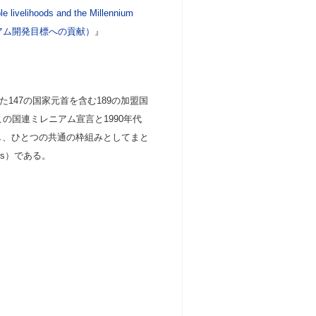
le livelihoods and the Millennium
レニアム開発目標への貢献）
』
147の国家元首を含む189の加盟国
の国連ミレニアム宣言と1990年代
し、ひとつの共通の枠組みとしてまと
DGs）である。