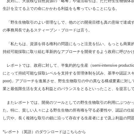
反対に、大規模な自然資源の「略奪」や違法取引は、ただ野生生物個体群
生計を立てる上での命にかかわる利益をも奪っていることになる。
「野生生物取引のよい管理なしで、他のどの開発目標も真の意味で達成す
の事務局長であるスティーブン・ブロードは言う。
「私たちは、資源を得る権利の問題にもっと注意を払い、もっとも商業的
持続可能採取に取り組む革新的なアプローチを開発するよう政府に呼びか
レポートでは、政府に対して、半集約的な
生産（semi-intensive producti
にとって持続可能な採取レベルを支持する管理体制を試み、基準や認証スキー
poor)」アプローチを進展させ、野生生物取引の中の異なる構成要素に対
業と最低限生活を支える利益とのバランスをとるといったこと、を提言し
またレポートでは、開発のツールとしての野生生物取引の利用にぶつかっ
た。特に、貧しい人々による野生生物の所有権を守る必要性や、認証の仕
し穴や、長く複雑な取引の鎖に沿って存在する生産者にまで及ぶ利益の問
*レポート（英語）のダウンロードはこちらから