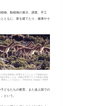
植物、動植物の展示、調査、手工
るとともに、家を建てたり、健康やそ
ャの毛を持続的に管理することによって地域社会が
利益を得ることは、高額の管理コストや収益の遅速
単なことではない。©Hartmut Jungius / WWF-
や子どもたちの教育、また途上国での
う」という。