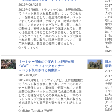
201
2017年09月25日
20
で、
2017年9月9日、トラフィックは、上野動物園に
人が
て「ペット取引される爬虫類」についてのセミ
これ
ナーを開催しました。生息地の開発や、ペット
引し
にするための捕獲、密輸により、絶滅の危機に
年で
瀕しているカメやトカゲなどの爬虫類。これら
訴処
の動物は、密輸される途中で保護されても、多
は、
くは生息地に帰ることができません。なぜでし
ける
ょうか？こうした日本のペットショップで販売
日本
される爬虫類の取引の現状と問題について、専
管理
門家が解説。参加者の疑問に答えました。
る。
©トラフィック
©Mar
【セミナー開催のご案内】上野動物園
日本
×WWF・トラフィックセミナー
最新
－ペット取引される爬虫類－
201
2017年08月23日
20
コマ
2017年9月9日、トラフィックは、上野動物園に
を発
て「ペット取引される爬虫類」についてのセミ
か、
ナーを開催します。動物園で飼育されている爬
トで
虫類の生態やペット人気の陰で絶滅の危機に瀕
に大
している種を守るための取り組みと、日本のペ
回の
ットショップで販売されている爬虫類の取引を
ター
巡る課題などを専門家が分かりやくお話ししま
なっ
す。
法取
© Michel Terrettaz / WWF