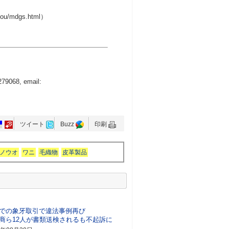
ou/mdgs.html）
279068, email:
ツイート
Buzz
印刷
ノウオ
ワニ
毛織物
皮革製品
での象牙取引で違法事例再び
商ら12人が書類送検されるも不起訴に