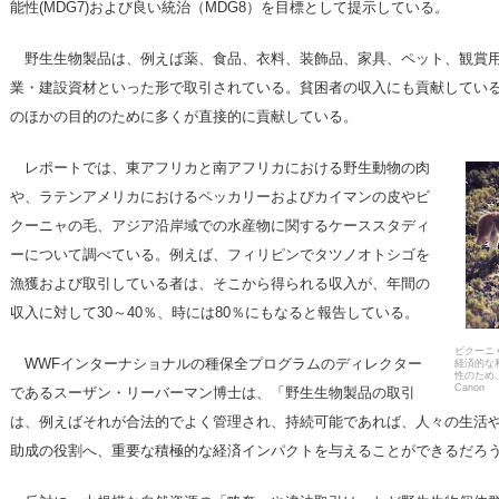
能性(MDG7)および良い統治（MDG8）を目標として提示している。
野生生物製品は、例えば薬、食品、衣料、装飾品、家具、ペット、観賞用
業・建設資材といった形で取引されている。貧困者の収入にも貢献してい
のほかの目的のために多くが直接的に貢献している。
レポートでは、東アフリカと南アフリカにおける野生動物の肉
や、ラテンアメリカにおけるペッカリーおよびカイマンの皮やビ
クーニャの毛、アジア沿岸域での水産物に関するケーススタディ
ーについて調べている。例えば、フィリピンでタツノオトシゴを
漁獲および取引している者は、そこから得られる収入が、年間の
収入に対して30～40％、時には80％にもなると報告している。
ビクーニ
WWFインターナショナルの種保全プログラムのディレクター
経済的な
性のため、簡
Canon
であるスーザン・リーバーマン博士は、「野生生物製品の取引
は、例えばそれが合法的でよく管理され、持続可能であれば、人々の生活
助成の役割へ、重要な積極的な経済インパクトを与えることができるだろ